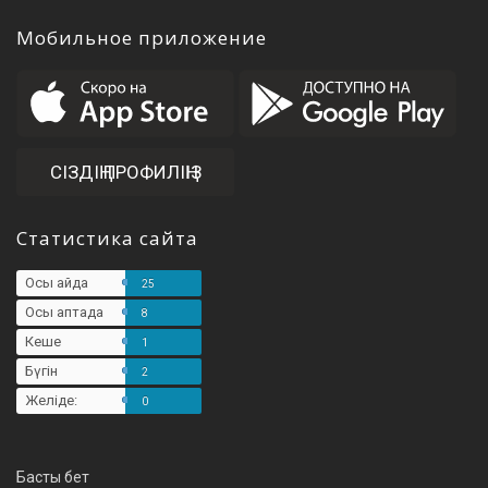
Мобильное приложение
СІЗДІҢ ПРОФИЛІҢІЗ
Статистика сайта
Осы айда
25
Осы аптада
8
Кеше
1
Бүгін
2
Желіде:
0
Басты бет