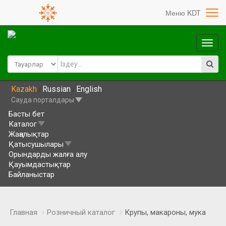
Меню KDT
Глав
меню
Kazakh
Russian
English
/
/
Сауда порталдары
Басты бет
Каталог
Жаңалықтар
Қатысушылары
Орындарды жалға алу
Қауымдастықтар
Байланыстар
Главная
Розничный каталог
Крупы, макароны, мука