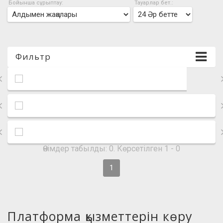
Бойынша сұрыптау:
Тауарлар бет.:
Фильтр
Өнімдер табылды: 0. Көрсетілген 1 - 0
1
Платформа қызметтерін көру