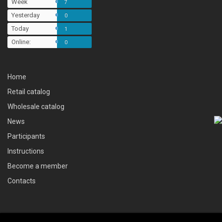
Week
7
Yesterday
0
Today
1
Online:
0
Home
Retail catalog
Wholesale catalog
News
Participants
Instructions
Become a member
Contacts