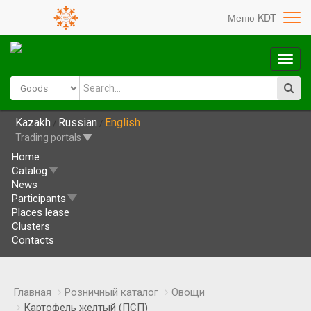
Меню KDT
Глав
меню
Kazakh
Russian
English
/
/
Trading portals
Home
Catalog
News
Participants
Places lease
Clusters
Contacts
Главная
Розничный каталог
Овощи
Картофель желтый (ПСП)