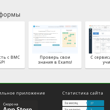
тформы
сть с BMC
Проверь свои
С серви
Р!
знания в Exams!
учи
льное приложение
Статистика сайта
За месяц
27
За неделю
7