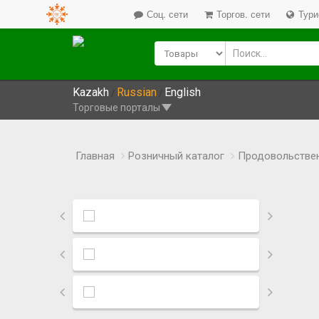
Соц. сети
Торгов. сети
Тури
Kazakh
Russian
English
/
/
Торговые порталы
Главная
Розничный каталог
Продовольстве