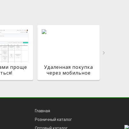
сами проще
Удаленная покупка
Самос
ться!
через мобильное
разраб
приложение
Главная
Розничный каталог
Оптовый каталог