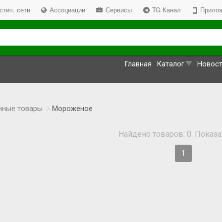
стич. сети
Ассоциации
Сервисы
TG Канал
Прилож
Главная
Каталог
Новос
нные товары
Мороженое
Найдено товаров: 0. Показан
1