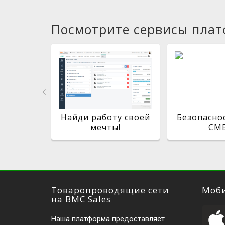
Посмотрите сервисы пла
мая с
Найди работу своей
Безопасно
ой!
мечты!
СМБ
Товаропроводящие сети
Моби
на BMC Sales
Наша платформа предоставляет